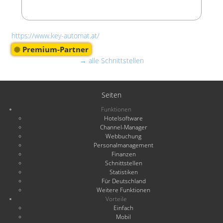
https://www.key-automat.at/
Premium-Partner
→ alle Schnittstellen
Seiten
Funktionen
Hotelsoftware
Channel-Manager
Webbuchung
Personalmanagement
Finanzen
Schnittstellen
Statistiken
Für Deutschland
Weitere Funktionen
Vorteile
Einfach
Mobil