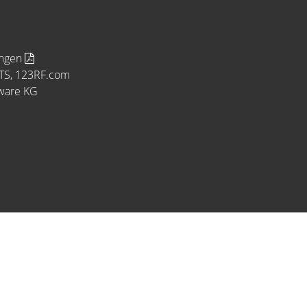
ungen
MTS, 123RF.com
tware KG