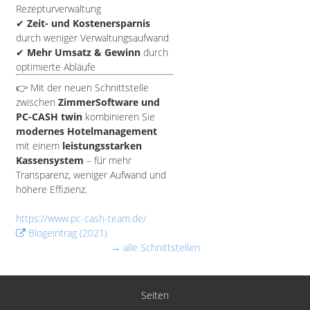
Rezepturverwaltung
✔
Zeit- und Kostenersparnis
durch weniger Verwaltungsaufwand
✔
Mehr Umsatz & Gewinn
durch
optimierte Abläufe
👉 Mit der neuen Schnittstelle
zwischen
ZimmerSoftware und
PC-CASH twin
kombinieren Sie
modernes Hotelmanagement
mit einem
leistungsstarken
Kassensystem
– für mehr
Transparenz, weniger Aufwand und
höhere Effizienz.
https://www.pc-cash-team.de/
Blogeintrag (2021)
→ alle Schnittstellen
Seiten