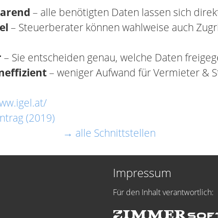
parend
– alle benötigten Daten lassen sich direk
el
– Steuerberater können wahlweise auch Zugrif
r
– Sie entscheiden genau, welche Daten freig
neffizient
– weniger Aufwand für Vermieter & S
ww.igel.at/
ntrag (2019)
→ alle Schnittstellen
Impressum
Für den Inhalt verantwortlich: