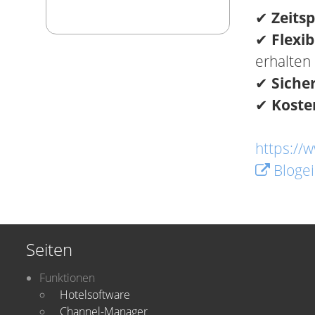
✔
Zeits
✔
Flexib
erhalten
✔
Siche
✔
Koste
https://w
Blogei
Seiten
Funktionen
Hotelsoftware
Channel-Manager