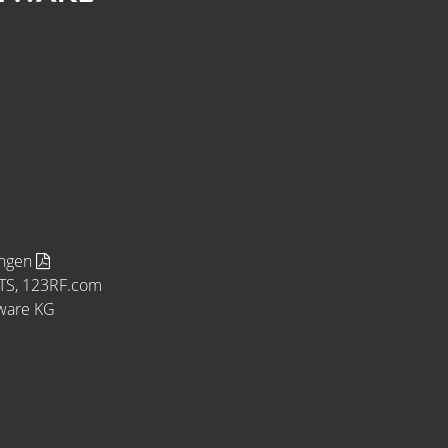
ungen
MTS, 123RF.com
tware KG